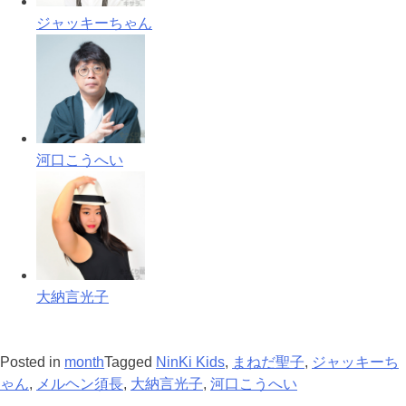
ジャッキーちゃん
河口こうへい
大納言光子
Posted in
month
Tagged
NinKi Kids
,
まねだ聖子
,
ジャッキーち
ゃん
,
メルヘン須長
,
大納言光子
,
河口こうへい