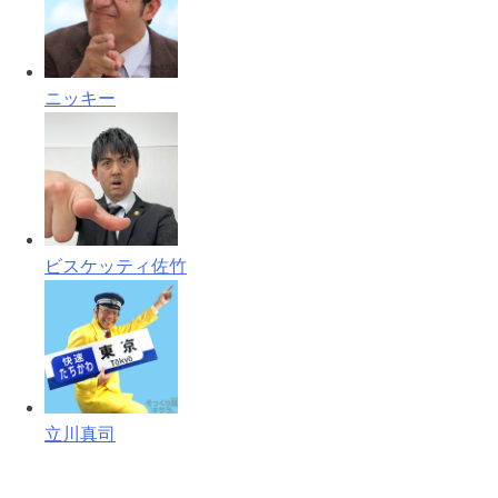
ニッキー
ビスケッティ佐竹
立川真司