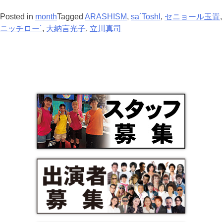
Posted in
month
Tagged
ARASHISM
,
sa´Toshl
,
セニョール玉置
,
ニッチロー´
,
大納言光子
,
立川真司