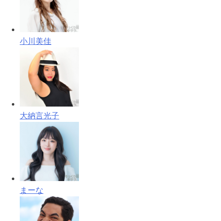
小川美佳
大納言光子
まーな