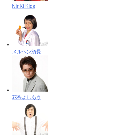
NinKi Kids
メルヘン須長
花香よしあき