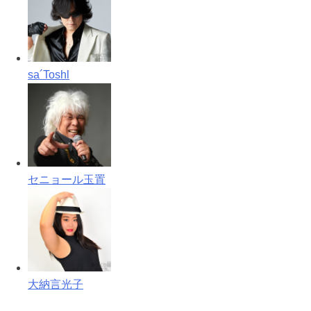
sa´Toshl
セニョール玉置
大納言光子