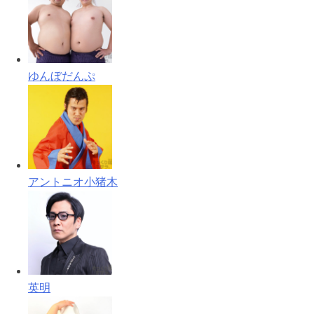
ゆんぼだんぷ
アントニオ小猪木
英明