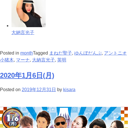
大納言光子
Posted in
month
Tagged
まねだ聖子
,
ゆんぼだんぷ
,
アントニオ
小猪木
,
マーナ
,
大納言光子
,
英明
2020年1月6日(月)
Posted on
2019年12月31日
by
kisara