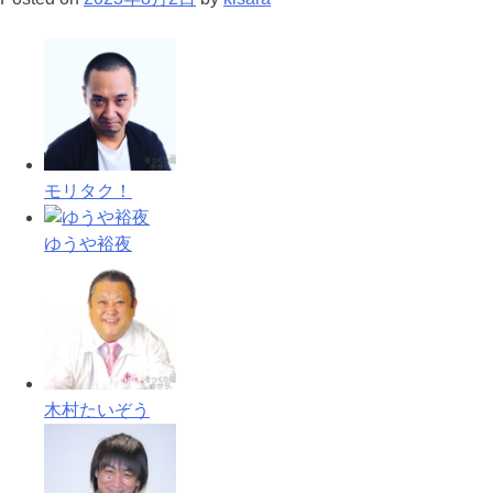
モリタク！
ゆうや裕夜
木村たいぞう