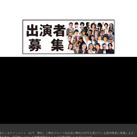
画エンタテインメント（以下、弊社）と弊社グループ会社及び弊社が許可を受けている著作権者に帰属します。
す。商標を含め、許可無くこれらを無断使用することは法律で禁じられております。