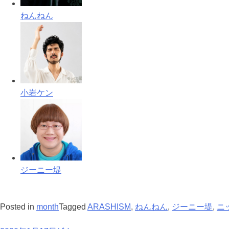
ねんねん
小岩ケン
ジーニー堤
Posted in
month
Tagged
ARASHISM
,
ねんねん
,
ジーニー堤
,
ニ