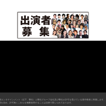
画エンタテインメント（以下、弊社）と弊社グループ会社及び弊社が許可を受けている著作権者に帰属します。
す。商標を含め、許可無くこれらを無断使用することは法律で禁じられております。