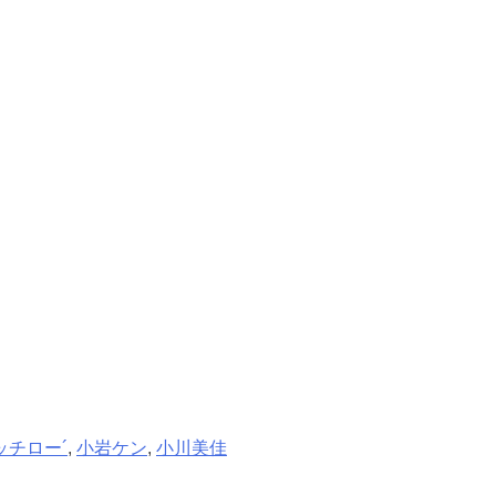
ッチロー´
,
小岩ケン
,
小川美佳