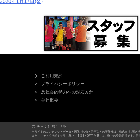
2020年1月17日(金)
ご利用規約
プライバシーポリシー
反社会的勢力への対応方針
会社概要
© そっくり館キサラ
当サイトのコンテンツ・データ・画像・映像・音声などの著作権は、株式会社児島企
また、「そっくり館キサラ」及び「IT’S SHOW TIME!」は、弊社の登録商標で