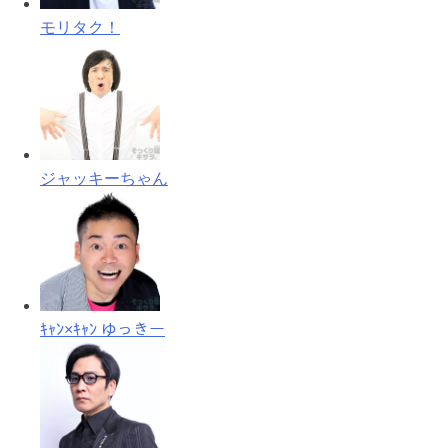
モリタク！
ジャッキーちゃん
ｷｬﾝ×ｷｬﾝ ゆっきー