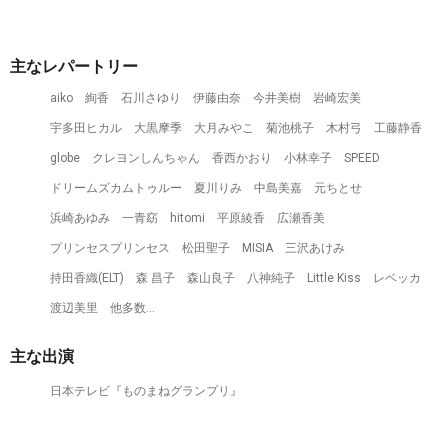
主なレパートリー
aiko
絢香
石川さゆり
伊藤由奈
今井美樹
岩崎宏美
宇多田ヒカル
大黒摩季
大月みやこ
菊池桃子
木村弓
工藤静香
globe
クレヨンしんちゃん
香西かおり
小林幸子
SPEED
ドリームズカムトゥルー
夏川りみ
中島美嘉
元ちとせ
浜崎あゆみ
一青窈
hitomi
平原綾香
広瀬香美
プリンセスプリンセス
松田聖子
MISIA
三沢あけみ
持田香織(ELT)
森 昌子
森山良子
八神純子
Little Kiss
レベッカ
渡辺美里
他多数…
主な出演
日本テレビ『ものまねグランプリ』