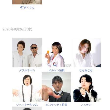
MCきくりん
2026年8月26日(水)
ダブルネーム
メルヘン須長
ななみなな
ジャッキーちゃん
ビスケッティ佐竹
いっせい