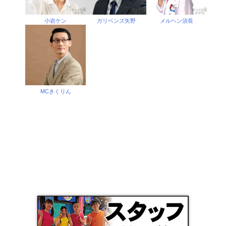
小岩ケン
ガリベンズ矢野
メルヘン須長
MCきくりん