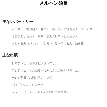
メルヘン須長
主なレパートリー
沢口靖子
中川翔子
森昌子
寺田心
小池百合子
研ナオコ
ちびまる子ちゃん
サザエさんクレヨンしんちゃん
おじゃる丸コジコジ
ポケモン
新ドラえもん
他多数
主な出演
日本テレビ『ものまねグランプリ』
フジテレビ『とんねるずのみなさんのおかげでした』
テレビ朝日『お願いランキング』
TBS『アッコにおまかせ』
フジテレビ『そっくりものまね紅白歌合戦』