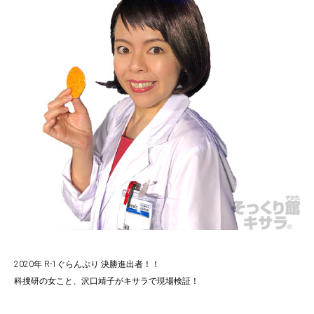
2020年 R-1ぐらんぷり 決勝進出者！！
科捜研の女こと、沢口靖子がキサラで現場検証！