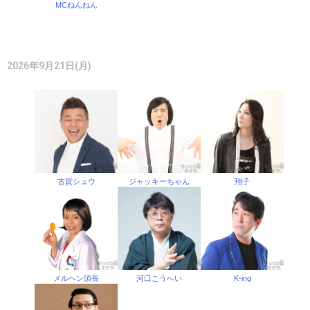
MCねんねん
2026年9月21日(月)
古賀シュウ
ジャッキーちゃん
翔子
メルヘン須長
河口こうへい
K-ing