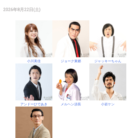
2026年8月22日(土)
小川美佳
ジョーク東郷
ジャッキーちゃん
アンドーひであき
メルヘン須長
小岩ケン