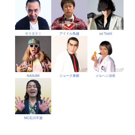
モリタク！
アイドル鳥越
sa´Toshl
NASUMI
ジョーク東郷
メルヘン須長
MC石川不遼