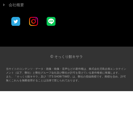
会社概要
© そっくり館キサラ
当サイトのコンテンツ・データ・画像・映像・音声などの著作権は、株式会社児島企画エンタテイン
メント（以下、弊社）と弊社グループ会社及び弊社が許可を受けている著作権者に帰属します。
また、「そっくり館キサラ」及び「IT’S SHOW TIME!」は、弊社の登録商標です。商標を含め、許可
無くこれらを無断使用することは法律で禁じられております。