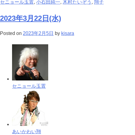
セニョール玉置
,
小石田純一
,
木村たいぞう
,
翔子
2023年3月22日(水)
Posted on
2023年2月5日
by
kisara
セニョール玉置
あいかわい翔