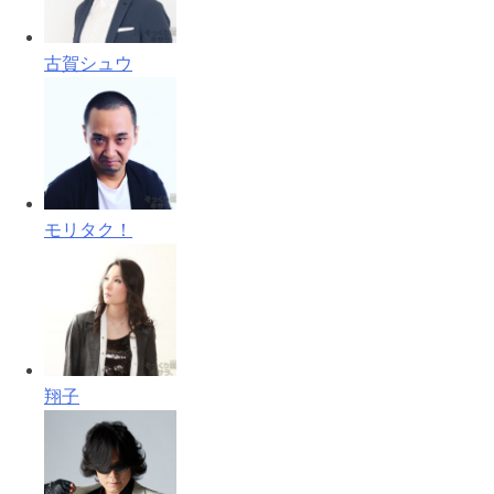
古賀シュウ
モリタク！
翔子