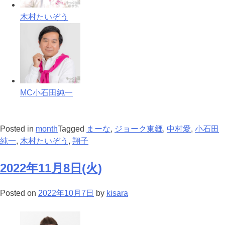
木村たいぞう
MC小石田純一
Posted in
month
Tagged
まーな
,
ジョーク東郷
,
中村愛
,
小石田
純一
,
木村たいぞう
,
翔子
2022年11月8日(火)
Posted on
2022年10月7日
by
kisara