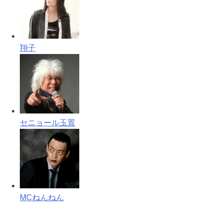
翔子
セニョール玉置
MCねんねん