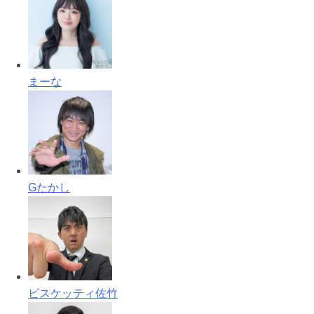
まーな
Gたかし
ビスケッティ佐竹