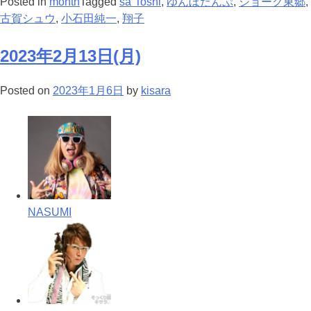
Posted in
month
Tagged
sa´Toshl
,
ゆんぼだんぷ
,
ジョーク東郷
,
古賀シュウ
,
小石田純一
,
翔子
2023年2月13日(月)
Posted on
2023年1月6日
by
kisara
NASUMI