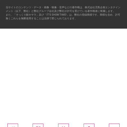
当サイトのコンテンツ・データ・画像・映像・音声などの著作権は、株式会社児島企画エンタテイン
メント（以下、弊社）と弊社グループ会社及び弊社が許可を受けている著作権者に帰属します。
また、「そっくり館キサラ」及び「IT’S SHOW TIME!」は、弊社の登録商標です。商標を含め、許可
無くこれらを無断使用することは法律で禁じられております。