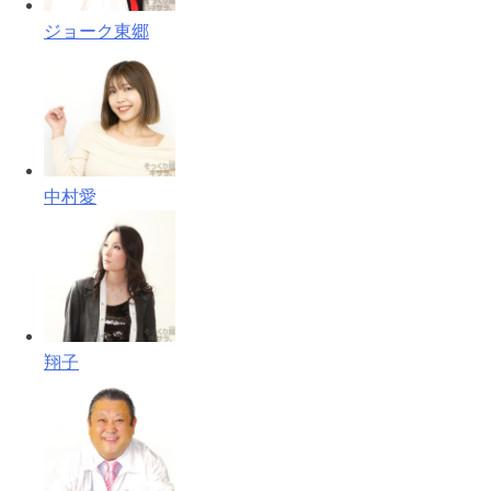
ジョーク東郷
中村愛
翔子