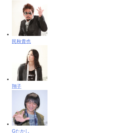
民秋貴也
翔子
Gたかし