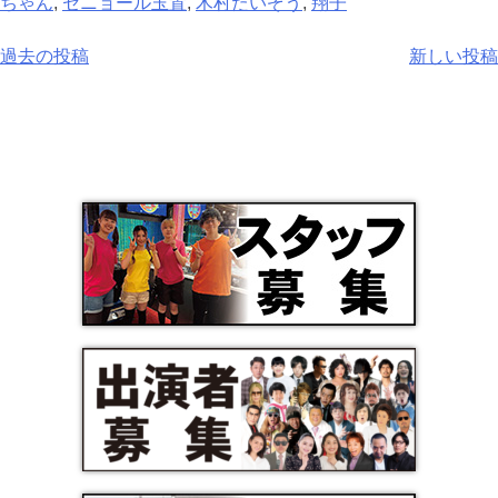
ちゃん
,
セニョール玉置
,
木村たいぞう
,
翔子
過去の投稿
新しい投稿