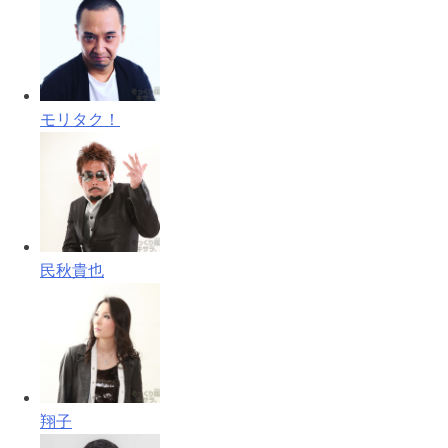
モリタク！
民秋貴也
翔子