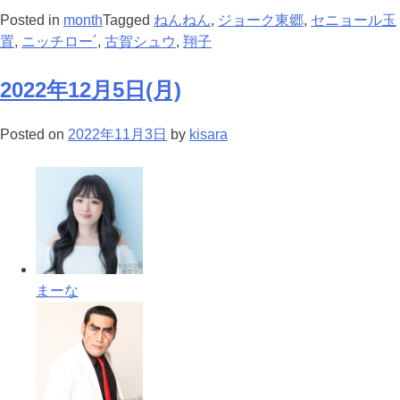
Posted in
month
Tagged
ねんねん
,
ジョーク東郷
,
セニョール玉
置
,
ニッチロー´
,
古賀シュウ
,
翔子
2022年12月5日(月)
Posted on
2022年11月3日
by
kisara
まーな