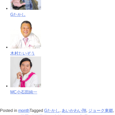
Gたかし
木村たいぞう
MC小石田純一
Posted in
month
Tagged
Gたかし
,
あいかわい翔
,
ジョーク東郷
,