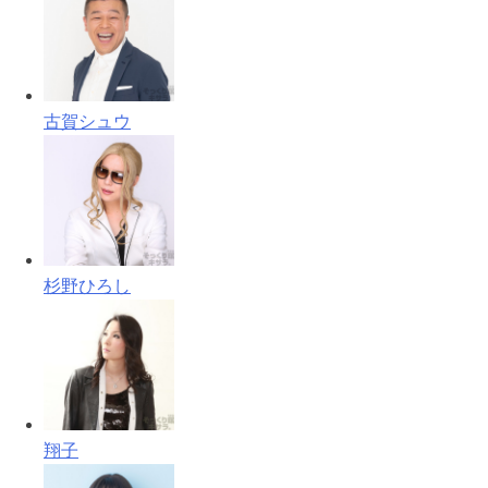
古賀シュウ
杉野ひろし
翔子