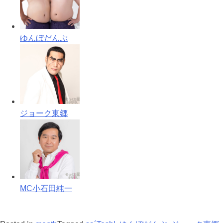
ゆんぼだんぷ
ジョーク東郷
MC小石田純一