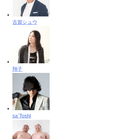
古賀シュウ
翔子
sa´Toshl