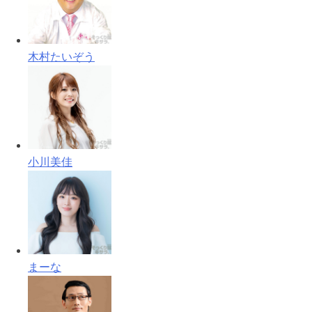
木村たいぞう
小川美佳
まーな