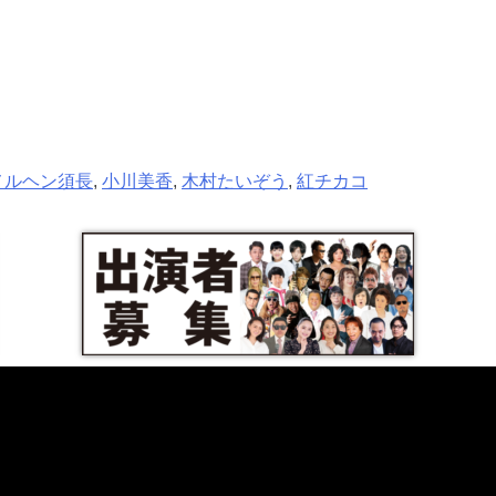
メルヘン須長
,
小川美香
,
木村たいぞう
,
紅チカコ