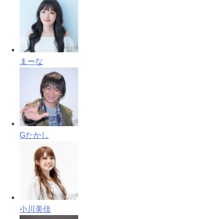
まーな
Gたかし
小川美佳