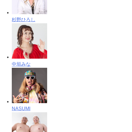
杉野ひろし
中垣みな
NASUMI