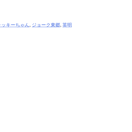
ャッキーちゃん
,
ジョーク東郷
,
英明