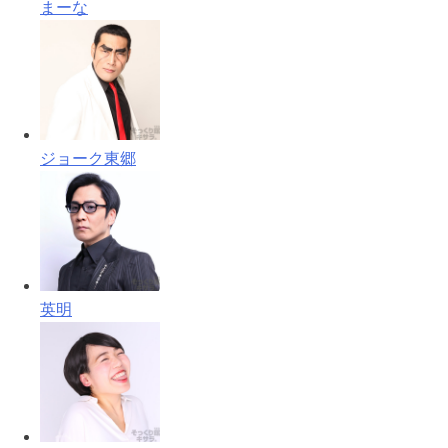
まーな
ジョーク東郷
英明