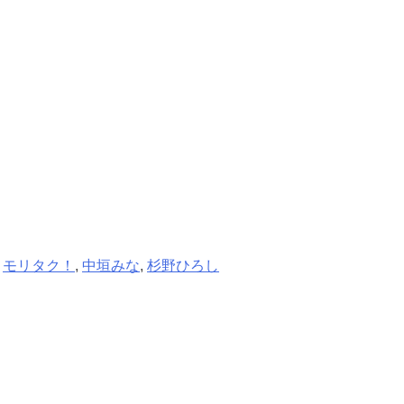
,
モリタク！
,
中垣みな
,
杉野ひろし