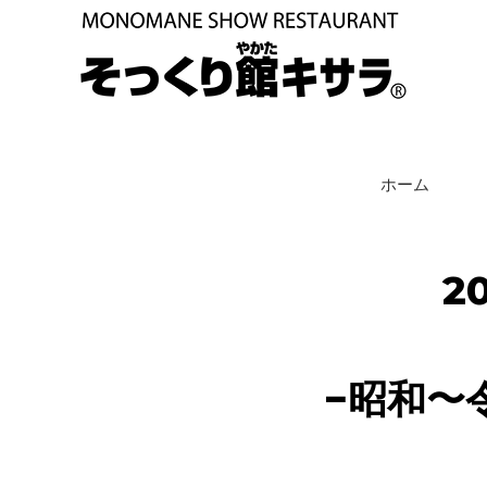
ホーム
2
−昭和〜