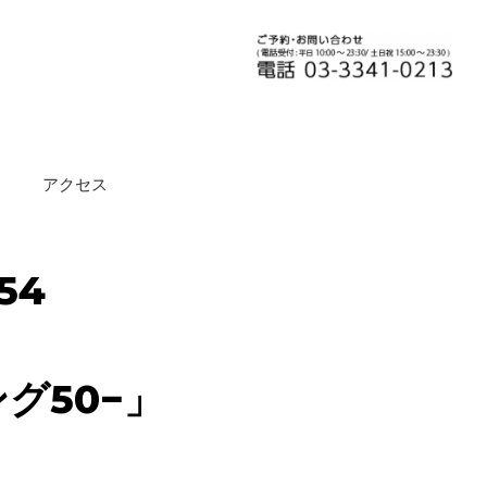
アクセス
54
グ50−」