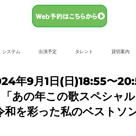
システム
出演予定
タレント
貸切案内
024年9月1日(日)18:55〜20:
「あの年この歌スペシャル
令和を彩った
私のベストソン