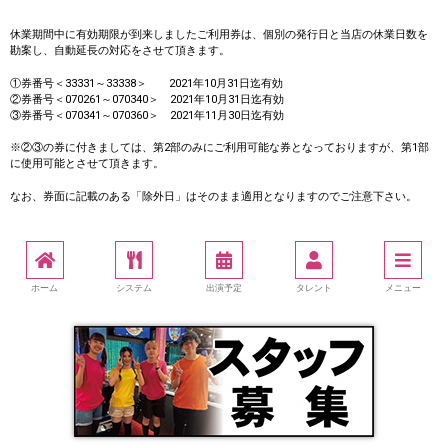
休業期間中に有効期限が到来しましたご利用券は、個別の発行日と当店の休業日数を
勘案し、自動延長の対応をさせて頂きます。
①券番号＜33331～33338＞ 2021年10月31日迄有効
②券番号＜070261～070340＞ 2021年10月31日迄有効
③券番号＜070341～070360＞ 2021年11月30日迄有効
※②③の券に付きましては、第2部のみにご利用可能な券となっておりますが、第1部
に使用可能とさせて頂きます。
なお、券面に記載のある「除外日」はそのまま適用となりますのでご注意下さい。
ホーム
システム
出演予定
タレント
メニュー